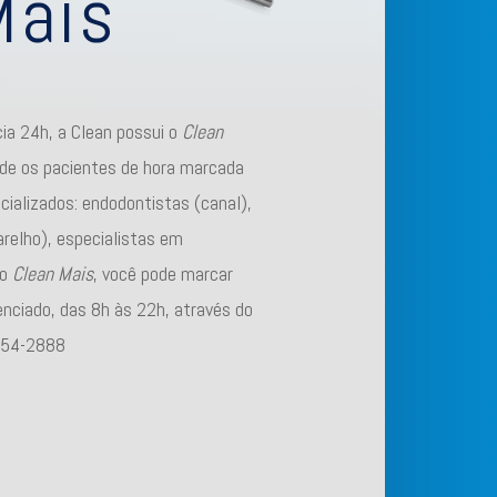
Mais
ia 24h, a Clean possui o
Clean
e os pacientes de hora marcada
ializados: endodontistas (canal),
arelho), especialistas em
No
Clean Mais
, você pode marcar
enciado, das 8h às 22h, através do
354-2888