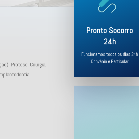
Pronto Socorro
24h
Funcionamos todos os dias 24h
Convênio e Particular
ão), Prótese, Cirurgia,
Implantodontia,